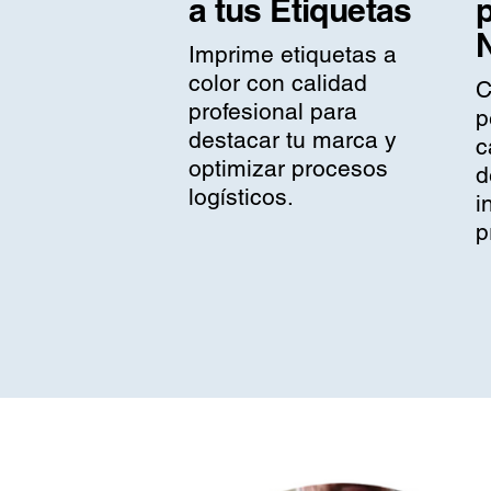
a tus Etiquetas
Imprime etiquetas a
color con calidad
C
profesional para
p
destacar tu marca y
c
optimizar procesos
d
logísticos.
i
p