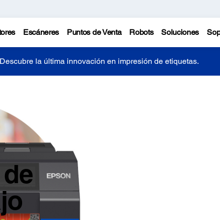
tores
Escáneres
Puntos de Venta
Robots
Soluciones
Sop
Descubre la última innovación en impresión de etiquetas.
de
jo