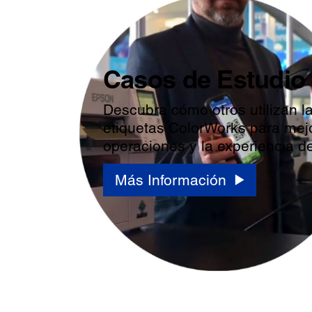
Casos de Estudio
Descubra cómo otros utilizan l
etiquetas ColorWorks para mej
operaciones y la experiencia del
Más Información