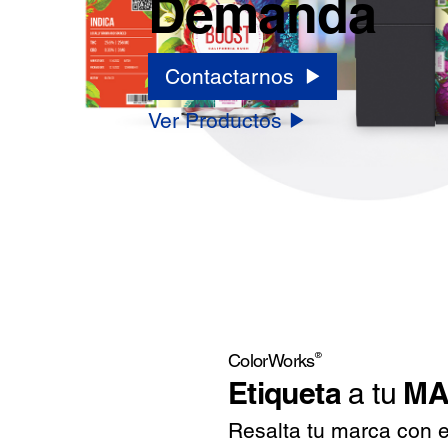
Demanda
Contactarnos
Ver Productos
®
ColorWorks
Etiqueta
MA
a tu
Resalta tu marca con e