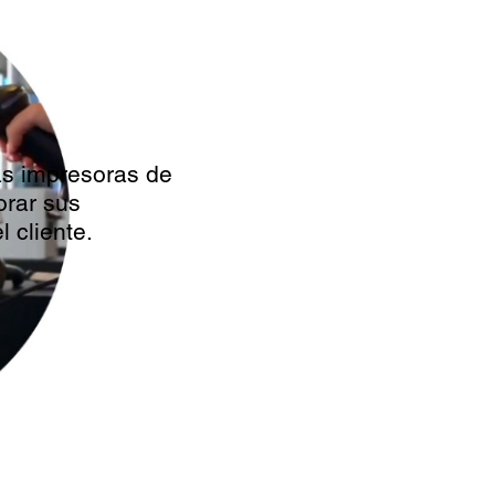
as impresoras de
orar sus
 cliente.