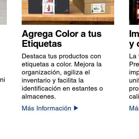
Agrega Color a tus
Im
Etiquetas
y 
Destaca tus productos con
La 
etiquetas a color. Mejora la
Pre
organización, agiliza el
imp
ni
inventario y facilita la
uni
identificación en estantes o
pro
almacenes.
cal
Más Información
Más