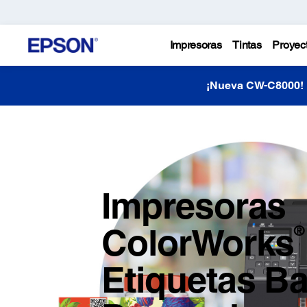
Impresoras
Tintas
Proyec
¡Nueva CW-C8000!
Impresoras
ColorWorks
®
Etiquetas Ba