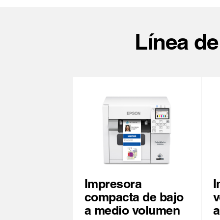
Línea d
Impresora
I
compacta de bajo
v
a medio volumen
a