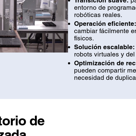
Transición suave:
pa
entorno de programaci
robóticas reales.
Operación eficiente
cambiar fácilmente e
físicos.
Solución escalable:
robots virtuales y de
Optimización de rec
pueden compartir men
necesidad de duplicar
torio de
zada