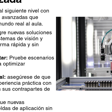
l siguiente nivel con
s avanzadas que
undo real al aula.
gre nuevas soluciones
stemas de visión y
orma rápida y sin
ar:
Pruebe escenarios
 optimizar
al:
asegúrese de que
periencia práctica con
n sus contrapartes de
ue nuevas
ldas de aplicación sin