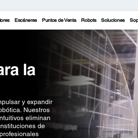
tores
Escáneres
Puntos de Venta
Robots
Soluciones
Sop
ra la
mpulsar y expandir
obótica. Nuestros
ntuitivos eliminan
instituciones de
profesionales