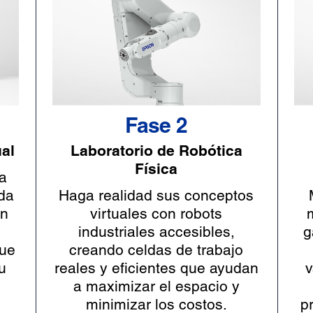
Fase 2
ual
Laboratorio de Robótica
Física
a
ada
Haga realidad sus conceptos
un
virtuales con robots
industriales accesibles,
g
que
creando celdas de trabajo
u
reales y eficientes que ayudan
v
a maximizar el espacio y
minimizar los costos.
p