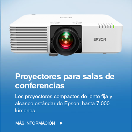
Proyectores para salas de
conferencias
Los proyectores compactos de lente fija y
alcance estándar de Epson; hasta 7.000
lúmenes.
MÁS INFORMACIÓN