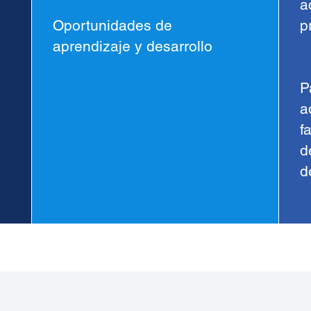
a
Oportunidades de
p
aprendizaje y desarrollo
P
a
f
d
d