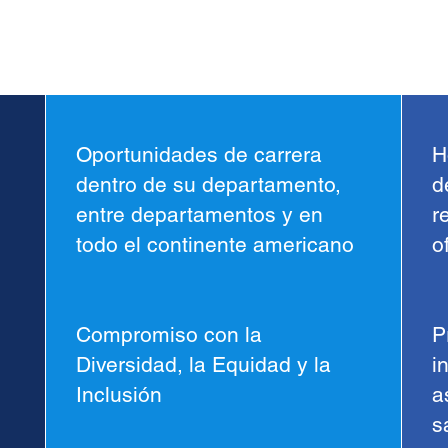
Oportunidades de carrera
H
dentro de su departamento,
d
entre departamentos y en
r
todo el continente americano
o
Compromiso con la
P
Diversidad, la Equidad y la
i
Inclusión
a
s