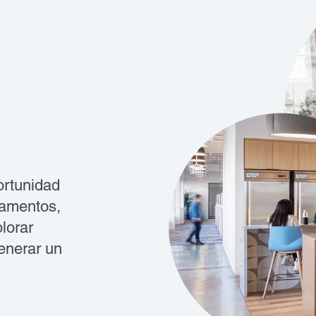
ortunidad
tamentos,
lorar
enerar un