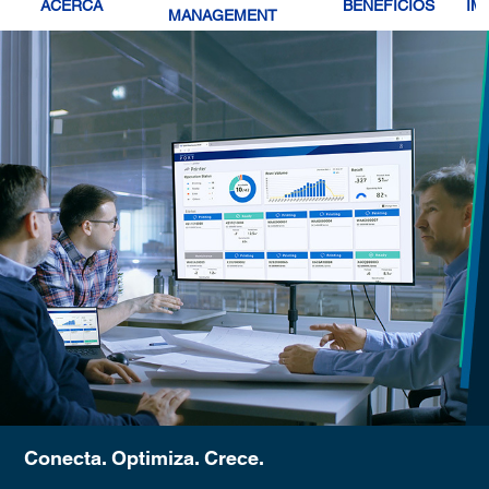
ACERCA
BENEFICIOS
IM
MANAGEMENT
Conecta. Optimiza. Crece.