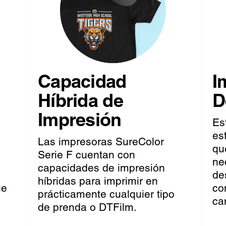
Capacidad
I
Híbrida de
D
Impresión
Es
es
Las impresoras SureColor
qu
Serie F cuentan con
ne
capacidades de impresión
de
híbridas para imprimir en
ue
co
prácticamente cualquier tipo
ca
de prenda o DTFilm.