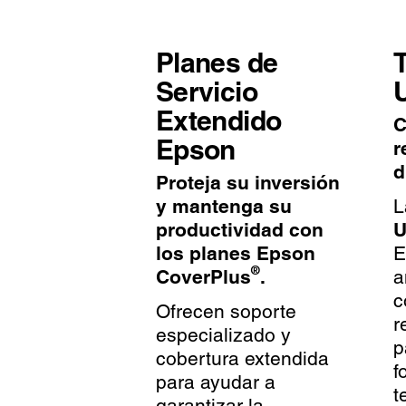
Planes de
T
Servicio
Extendido
C
Epson
r
d
Proteja su inversión
y mantenga su
L
productividad con
U
los planes Epson
E
®
CoverPlus
.
a
c
Ofrecen soporte
r
especializado y
p
cobertura extendida
f
para ayudar a
t
garantizar la