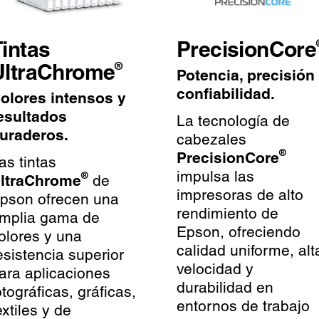
intas
PrecisionCore
UltraChrome
®
Potencia, precisión
confiabilidad.
olores intensos y
esultados
La tecnología de
uraderos.
cabezales
®
PrecisionCore
as tintas
impulsa las
®
ltraChrome
de
impresoras de alto
pson ofrecen una
rendimiento de
mplia gama de
Epson, ofreciendo
olores y una
calidad uniforme, alt
esistencia superior
velocidad y
ara aplicaciones
durabilidad en
otográficas, gráficas,
entornos de trabajo
extiles y de