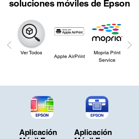
soluciones móviles de Epson
Ver Todos
Mopria Print
Ama
Apple AirPrint
Service
P
Aplicación
Aplicación