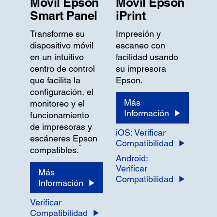
Móvil Epson
Móvil Epson
Smart Panel
iPrint
Transforme su
Impresión y
dispositivo móvil
escaneo con
en un intuitivo
facilidad usando
centro de control
su impresora
que facilita la
Epson.
configuración, el
Más
monitoreo y el
Información
funcionamiento
de impresoras y
iOS: Verificar
escáneres Epson
Compatibilidad
*
compatibles.
Android:
Verificar
Más
Compatibilidad
Información
Verificar
Compatibilidad