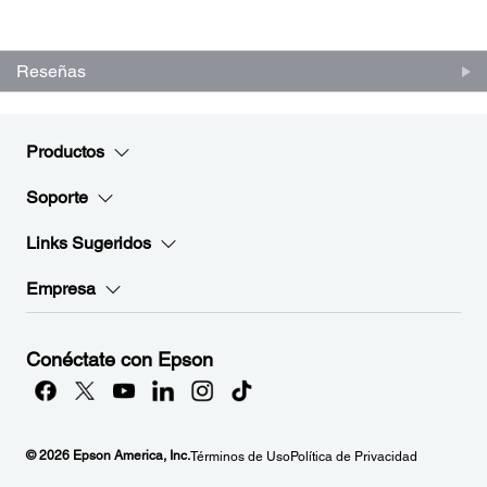
(0)
Escriba una reseña
Sin
puntuación.
Enlace
en
Reseñas
la
misma
página.
Productos
Soporte
Links Sugeridos
Empresa
Conéctate con Epson
© 2026 Epson America, Inc.
Términos de Uso
Política de Privacidad