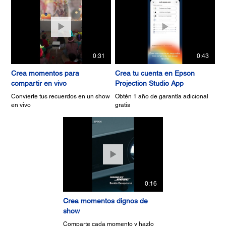
0:31
0:43
Crea momentos para
Crea tu cuenta en Epson
compartir en vivo
Projection Studio App
Convierte tus recuerdos en un show
Obtén 1 año de garantía adicional
en vivo
gratis
0:16
Crea momentos dignos de
show
Comparte cada momento y hazlo