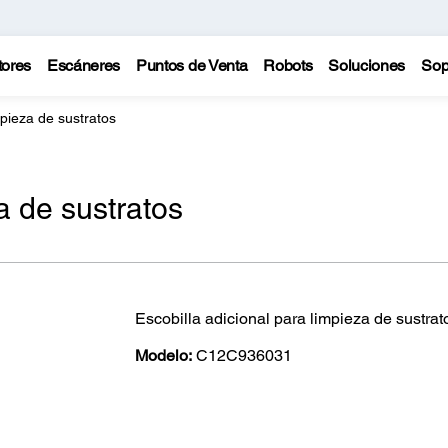
tores
Escáneres
Puntos de Venta
Robots
Soluciones
Sop
mpieza de sustratos
a de sustratos
Escobilla adicional para limpieza de sustra
Modelo:
C12C936031
(0)
Escriba una reseña
Sin