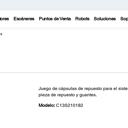
tores
Escáneres
Puntos de Venta
Robots
Soluciones
Sop
as
Juego de cápsulas de repuesto para el sist
pieza de repuesto y guantes.
Modelo:
C13S210182
(0)
Escriba una reseña
Sin