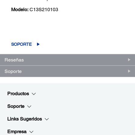
Modelo:
C13S210103
(0)
Escriba una reseña
Sin
puntuación.
Enlace
SOPORTE
en
la
misma
Reseñas
página.
Soporte
Productos
Soporte
Links Sugeridos
Empresa