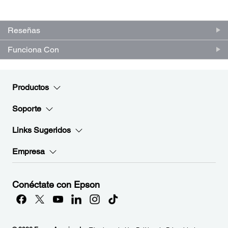
(0)
Escriba una reseña
Sin
puntuación.
Enlace
en
Reseñas
la
misma
Funciona Con
página.
Productos
Soporte
Links Sugeridos
Empresa
Conéctate con Epson