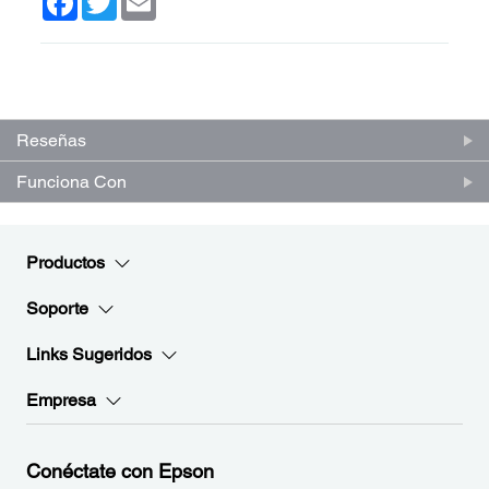
(0)
Escriba una reseña
Sin
puntuación.
Enlace
en
Reseñas
la
misma
Funciona Con
página.
Productos
Soporte
Links Sugeridos
Empresa
Conéctate con Epson