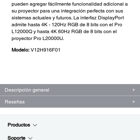
pueden agregar fácilmente funcionalidad adicional a
su proyector para una integración perfecta con sus
sistemas actuales y futuros. La interfaz DisplayPort
admite hasta 4K - 120Hz RGB de 8 bits con el Pro
L12000Q y hasta 4K 60Hz RGB de 8 bits con el
proyector Pro L20000U.
Modelo:
V12H916F01
(0)
Escriba una reseña
Sin
puntuación.
Enlace
en
Descripción general
la
misma
Reseñas
página.
Productos
Soporte