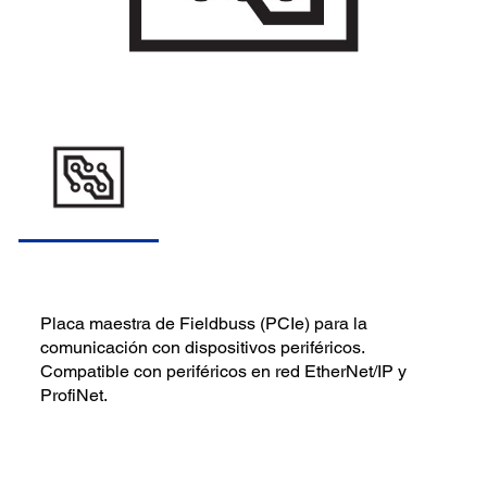
Placa maestra de Fieldbuss (PCIe) para la
comunicación con dispositivos periféricos.
Compatible con periféricos en red EtherNet/IP y
ProfiNet.
(0)
Escriba una reseña
Sin