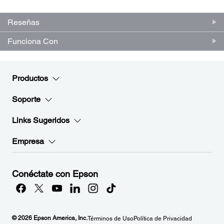
puntuación.
Enlace
en
Reseñas
la
misma
Funciona Con
página.
Productos
Soporte
Links Sugeridos
Empresa
Conéctate con Epson
© 2026 Epson America, Inc.
Términos de Uso
Política de Privacidad