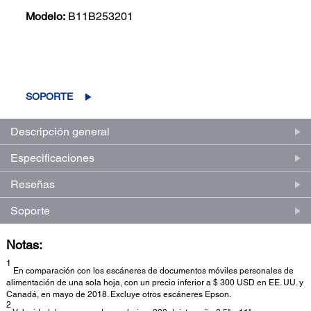
Modelo:
B11B253201
(0)
Escriba una reseña
Sin
puntuación.
Enlace
SOPORTE
en
la
misma
Descripción general
página.
Especificaciones
Reseñas
Soporte
Notas:
1
En comparación con los escáneres de documentos móviles personales de
alimentación de una sola hoja, con un precio inferior a $ 300 USD en EE. UU. y
Canadá, en mayo de 2018. Excluye otros escáneres Epson.
2