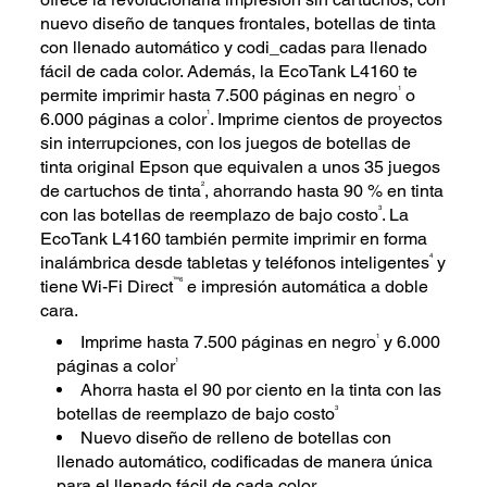
nuevo diseño de tanques frontales, botellas de tinta
con llenado automático y codi_cadas para llenado
fácil de cada color. Además, la EcoTank L4160 te
1
permite imprimir hasta 7.500 páginas en negro
o
1
6.000 páginas a color
. Imprime cientos de proyectos
sin interrupciones, con los juegos de botellas de
tinta original Epson que equivalen a unos 35 juegos
2
de cartuchos de tinta
, ahorrando hasta 90 % en tinta
3
con las botellas de reemplazo de bajo costo
. La
EcoTank L4160 también permite imprimir en forma
4
inalámbrica desde tabletas y teléfonos inteligentes
y
™6
tiene Wi-Fi Direct
e impresión automática a doble
cara.
1
Imprime hasta 7.500 páginas en negro
y 6.000
1
páginas a color
Ahorra hasta el 90 por ciento en la tinta con las
3
botellas de reemplazo de bajo costo
Nuevo diseño de relleno de botellas con
llenado automático, codificadas de manera única
para el llenado fácil de cada color