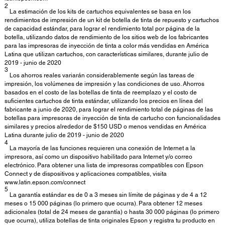
2
La estimación de los kits de cartuchos equivalentes se basa en los
rendimientos de impresión de un kit de botella de tinta de repuesto y cartuchos
de capacidad estándar, para lograr el rendimiento total por página de la
botella, utilizando datos de rendimiento de los sitios web de los fabricantes
para las impresoras de inyección de tinta a color más vendidas en América
Latina que utilizan cartuchos, con características similares, durante julio de
2019 - junio de 2020
3
Los ahorros reales variarán considerablemente según las tareas de
impresión, los volúmenes de impresión y las condiciones de uso. Ahorros
basados en el costo de las botellas de tinta de reemplazo y el costo de
suficientes cartuchos de tinta estándar, utilizando los precios en línea del
fabricante a junio de 2020, para lograr el rendimiento total de páginas de las
botellas para impresoras de inyección de tinta de cartucho con funcionalidades
similares y precios alrededor de $150 USD o menos vendidas en América
Latina durante julio de 2019 - junio de 2020
4
La mayoría de las funciones requieren una conexión de Internet a la
impresora, así como un dispositivo habilitado para Internet y/o correo
electrónico. Para obtener una lista de impresoras compatibles con Epson
Connect y de dispositivos y aplicaciones compatibles, visita
www.latin.epson.com/connect
5
La garantía estándar es de 0 a 3 meses sin límite de páginas y de 4 a 12
meses o 15 000 páginas (lo primero que ocurra). Para obtener 12 meses
adicionales (total de 24 meses de garantía) o hasta 30 000 páginas (lo primero
que ocurra), utiliza botellas de tinta originales Epson y registra tu producto en