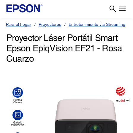
Para el hogar
Proyectores
Entretenimiento vía Streaming
Proyector Láser Portátil Smart
Epson EpiqVision EF21 - Rosa
Cuarzo
(0)
Escriba una reseña
Sin
puntuación.
Enlace
en
la
misma
página.