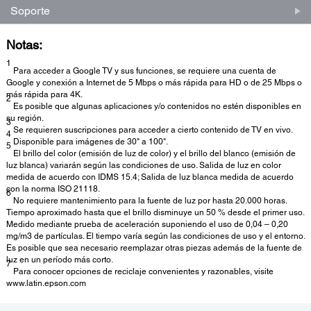
Soporte
Notas:
1
Para acceder a Google TV y sus funciones, se requiere una cuenta de
Google y conexión a Internet de 5 Mbps o más rápida para HD o de 25 Mbps o
más rápida para 4K.
2
Es posible que algunas aplicaciones y/o contenidos no estén disponibles en
su región.
3
Se requieren suscripciones para acceder a cierto contenido de TV en vivo.
4
Disponible para imágenes de 30" a 100".
5
El brillo del color (emisión de luz de color) y el brillo del blanco (emisión de
luz blanca) variarán según las condiciones de uso. Salida de luz en color
medida de acuerdo con IDMS 15.4; Salida de luz blanca medida de acuerdo
con la norma ISO 21118.
6
No requiere mantenimiento para la fuente de luz por hasta 20.000 horas.
Tiempo aproximado hasta que el brillo disminuye un 50 % desde el primer uso.
Medido mediante prueba de aceleración suponiendo el uso de 0,04 – 0,20
mg/m3 de partículas. El tiempo varía según las condiciones de uso y el entorno.
Es posible que sea necesario reemplazar otras piezas además de la fuente de
luz en un período más corto.
7
Para conocer opciones de reciclaje convenientes y razonables, visite
www.latin.epson.com