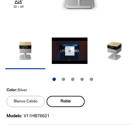
Color:
Silver
Roble
Blanco Cálido
Modelo:
V11HB76621