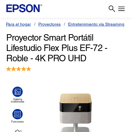
Para el hogar
Proyectores
Entretenimiento vía Streaming
Proyector Smart Portátil
Lifestudio Flex Plus EF-72 -
Roble - 4K PRO UHD
5.0
(1)
Escriba una reseña
Lea
1
reseña.
Enlace
en
la
misma
página.