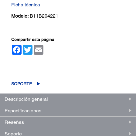
Ficha técnica
Modelo:
B11B204221
Compartir esta página
Facebook
Twitter
Email
(0)
Escriba una reseña
Sin
puntuación.
Enlace
SOPORTE
en
la
misma
Descripción general
página.
Especificaciones
Reseñas
Soporte