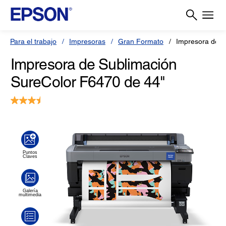
Para el trabajo
Impresoras
Gran Formato
Impresora de S
Impresora de Sublimación
SureColor F6470 de 44"
3.5
(2)
Escriba una reseña
Lea
2
reseñas.
Enlace
en
la
misma
página.