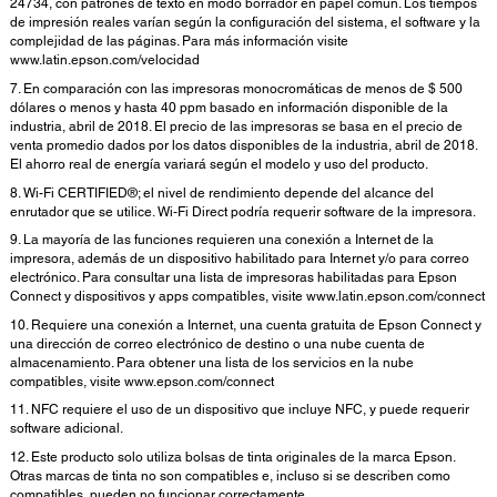
24734, con patrones de texto en modo borrador en papel común. Los tiempos
de impresión reales varían según la configuración del sistema, el software y la
complejidad de las páginas. Para más información visite
www.latin.epson.com/velocidad
7. En comparación con las impresoras monocromáticas de menos de $ 500
dólares o menos y hasta 40 ppm basado en información disponible de la
industria, abril de 2018. El precio de las impresoras se basa en el precio de
venta promedio dados por los datos disponibles de la industria, abril de 2018.
El ahorro real de energía variará según el modelo y uso del producto.
8. Wi-Fi CERTIFIED®; el nivel de rendimiento depende del alcance del
enrutador que se utilice. Wi-Fi Direct podría requerir software de la impresora.
9. La mayoría de las funciones requieren una conexión a Internet de la
impresora, además de un dispositivo habilitado para Internet y/o para correo
electrónico. Para consultar una lista de impresoras habilitadas para Epson
Connect y dispositivos y apps compatibles, visite www.latin.epson.com/connect
10. Requiere una conexión a Internet, una cuenta gratuita de Epson Connect y
una dirección de correo electrónico de destino o una nube cuenta de
almacenamiento. Para obtener una lista de los servicios en la nube
compatibles, visite www.epson.com/connect
11. NFC requiere el uso de un dispositivo que incluye NFC, y puede requerir
software adicional.
12. Este producto solo utiliza bolsas de tinta originales de la marca Epson.
Otras marcas de tinta no son compatibles e, incluso si se describen como
compatibles, pueden no funcionar correctamente.