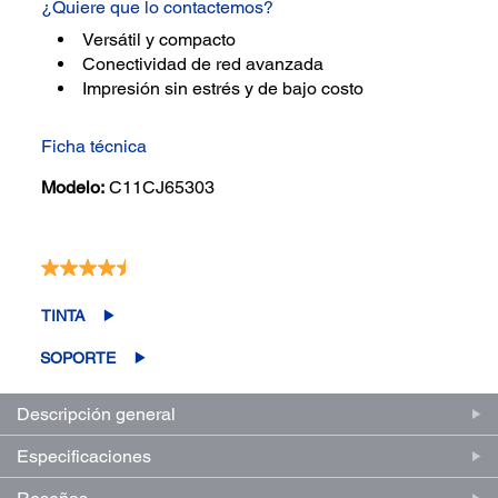
¿Quiere que lo contactemos?
Versátil y compacto
Conectividad de red avanzada
Impresión sin estrés y de bajo costo
Ficha técnica
Modelo:
C11CJ65303
4.5
(4)
Escriba una reseña
Lea
4
reseñas.
TINTA
Enlace
en
SOPORTE
la
misma
página.
Descripción general
Especificaciones