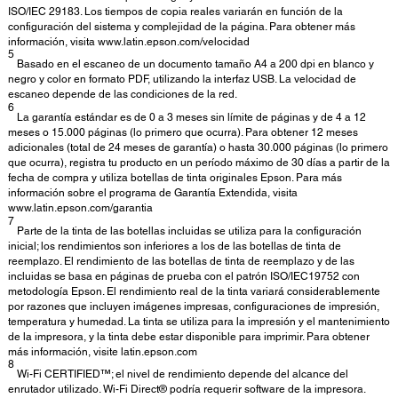
ISO/IEC 29183. Los tiempos de copia reales variarán en función de la
configuración del sistema y complejidad de la página. Para obtener más
información, visita www.latin.epson.com/velocidad
5
Basado en el escaneo de un documento tamaño A4 a 200 dpi en blanco y
negro y color en formato PDF, utilizando la interfaz USB. La velocidad de
escaneo depende de las condiciones de la red.
6
La garantía estándar es de 0 a 3 meses sin límite de páginas y de 4 a 12
meses o 15.000 páginas (lo primero que ocurra). Para obtener 12 meses
adicionales (total de 24 meses de garantía) o hasta 30.000 páginas (lo primero
que ocurra), registra tu producto en un período máximo de 30 días a partir de la
fecha de compra y utiliza botellas de tinta originales Epson. Para más
información sobre el programa de Garantía Extendida, visita
www.latin.epson.com/garantia
7
Parte de la tinta de las botellas incluidas se utiliza para la configuración
inicial; los rendimientos son inferiores a los de las botellas de tinta de
reemplazo. El rendimiento de las botellas de tinta de reemplazo y de las
incluidas se basa en páginas de prueba con el patrón ISO/IEC19752 con
metodología Epson. El rendimiento real de la tinta variará considerablemente
por razones que incluyen imágenes impresas, configuraciones de impresión,
temperatura y humedad. La tinta se utiliza para la impresión y el mantenimiento
de la impresora, y la tinta debe estar disponible para imprimir. Para obtener
más información, visite latin.epson.com
8
Wi-Fi CERTIFIED™; el nivel de rendimiento depende del alcance del
enrutador utilizado. Wi-Fi Direct® podría requerir software de la impresora.