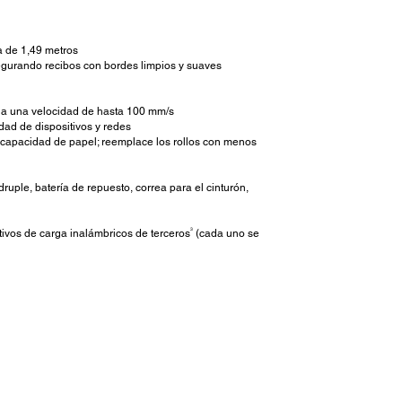
da de 1,49 metros
segurando recibos con bordes limpios y suaves
s a una velocidad de hasta 100 mm/s
dad de dispositivos y redes
 capacidad de papel; reemplace los rollos con menos
uple, batería de repuesto, correa para el cinturón,
3
ivos de carga inalámbricos de terceros
(cada uno se