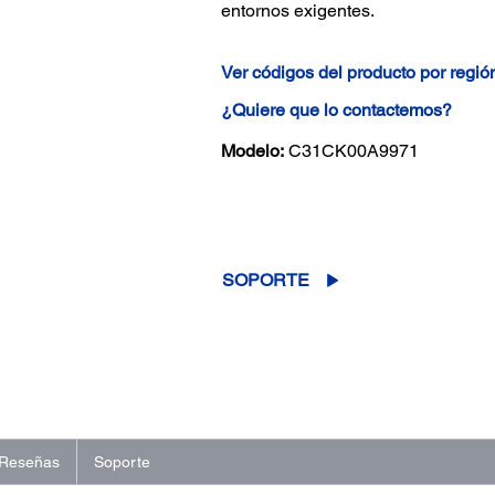
entornos exigentes.
Ver códigos del producto por regió
¿Quiere que lo contactemos?
Modelo:
C31CK00A9971
(0)
Escriba una reseña
Sin
puntuación.
Enlace
SOPORTE
en
la
misma
página.
Reseñas
Soporte