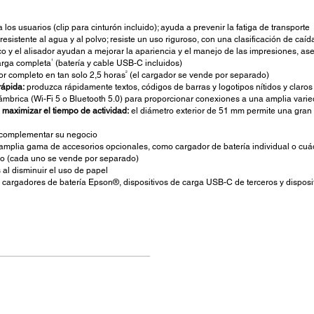
los usuarios (clip para cinturón incluido); ayuda a prevenir la fatiga de transporte
resistente al agua y al polvo; resiste un uso riguroso, con una clasificación de caí
co y el alisador ayudan a mejorar la apariencia y el manejo de las impresiones, a
1
arga completa
(batería y cable USB-C incluidos)
2
r completo en tan solo 2,5 horas
(el cargador se vende por separado)
rápida:
produzca rápidamente textos, códigos de barras y logotipos nítidos y claro
mbrica (Wi-Fi 5 o Bluetooth 5.0) para proporcionar conexiones a una amplia varie
maximizar el tiempo de actividad:
el diámetro exterior de 51 mm permite una gran
 complementar su negocio
 amplia gama de accesorios opcionales, como cargador de batería individual o cuádr
do (cada uno se vende por separado)
 al disminuir el uso de papel
cargadores de batería Epson®, dispositivos de carga USB-C de terceros y disposit