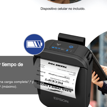
y tiempo de
na carga completa¹,² y
⁴.(máximo).