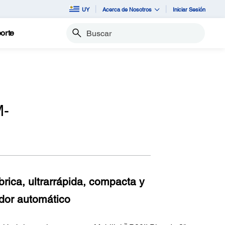
UY
Acerca de Nosotros
Iniciar Sesión
orte
Buscar
M-
brica, ultrarrápida, compacta y
ador automático
™