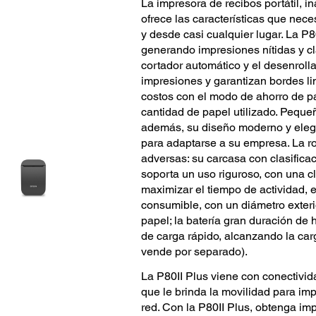
La impresora de recibos portátil, i
ofrece las características que nec
y desde casi cualquier lugar. La P8
generando impresiones nítidas y c
cortador automático y el desenroll
impresiones y garantizan bordes li
costos con el modo de ahorro de pa
cantidad de papel utilizado. Pequeña
además, su diseño moderno y elega
para adaptarse a su empresa. La r
adversas: su carcasa con clasificac
soporta un uso riguroso, con una c
maximizar el tiempo de actividad, 
consumible, con un diámetro exter
papel; la batería gran duración de
de carga rápido, alcanzando la car
vende por separado).
La P80II Plus viene con conectivida
que le brinda la movilidad para imp
red. Con la P80II Plus, obtenga im