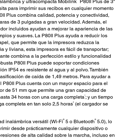
nalámbrica y ultracompacta Mobilink
P80II Plus de 3"
esita para imprimir sus recibos en cualquier momento
0II Plus combina calidad, potencia y conectividad,
laras de 3 pulgadas a gran velocidad. Además, el
ador incluidos ayudan a mejorar la apariencia de las
mpios y suaves. La P80II Plus ayuda a reducir los
pel, que permite que la impresora reduzca la
 y liviana, esta impresora es fácil de transportar;
nte combina a la perfección estilo y funcionalidad
obusta P80II Plus puede soportar condiciones
ión IP54 es resistente al agua y al polvo. También
lasificación de caída de 1,49 metros. Para ayudar a
el P80II Plus cuenta con un mayor espacio para el
ior de 51 mm que permite una gran capacidad de
1
 hasta 34 horas con una carga completa
; y un tiempo
2
ga completa en tan solo 2,5 horas
(el cargador se
®
®
d inalámbrica versátil (Wi-Fi
5 o Bluetooth
5.0), lo
rimir desde prácticamente cualquier dispositivo o
presiones de alta calidad sobre la marcha, incluso en