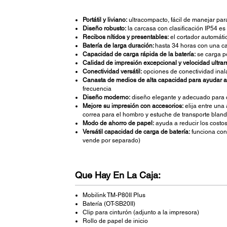
Portátil y liviano:
ultracompacto, fácil de manejar para 
Diseño robusto:
la carcasa con clasificación IP54 es 
Recibos nítidos y presentables:
el cortador automáti
Batería de larga duración:
hasta 34 horas con una c
Capacidad de carga rápida de la batería:
se carga po
Calidad de impresión excepcional y velocidad ultrar
Conectividad versátil:
opciones de conectividad inalá
Canasta de medios de alta capacidad para ayudar a 
frecuencia
Diseño moderno:
diseño elegante y adecuado para
Mejore su impresión con accesorios:
elija entre una
correa para el hombro y estuche de transporte blan
Modo de ahorro de papel:
ayuda a reducir los costos
Versátil capacidad de carga de batería:
funciona con 
vende por separado)
Que Hay En La Caja:
Mobilink TM-P80II Plus
Batería (OT-SB20II)
Clip para cinturón (adjunto a la impresora)
Rollo de papel de inicio