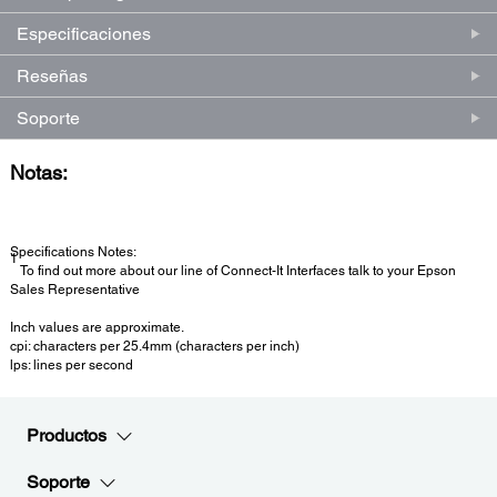
página.
Especificaciones
Reseñas
Soporte
Notas:
Specifications Notes:
1
To find out more about our line of Connect-It Interfaces talk to your Epson
Sales Representative
Inch values are approximate.
cpi: characters per 25.4mm (characters per inch)
lps: lines per second
Productos
Soporte