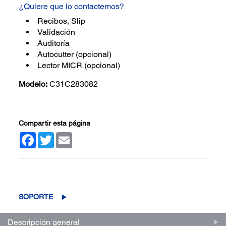
¿Quiere que lo contactemos?
Recibos, Slip
Validación
Auditoría
Autocutter (opcional)
Lector MICR (opcional)
Modelo:
C31C283082
Compartir esta página
Facebook
Twitter
Email
(0)
Escriba una reseña
Sin
puntuación.
Enlace
SOPORTE
en
la
misma
Descripción general