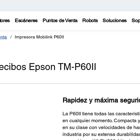
tores
Escáneres
Puntos de Venta
Robots
Soluciones
Sop
enta
Impresora Mobilink P60II
 recibos Epson TM-P60II
Rapidez y máxima segurida
La P60II tiene todas las caracterís
en cualquier momento. Compacta y 
en su clase con velocidades de has
industria por su extensa durabilida