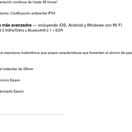
peración continua de hasta 46 horas*
imo. Certificación ambiental IP54
es más avanzados
— incluyendo iOS, Android y Windows con Wi Fi
dad 2.4GHz/5GHz y Bluetooth® 2.1 + EDR
a impresora inalámbrica que posee características que fomentan el ahorro de pap
l estándar de 58mm
técnico Epson
torizado Epson