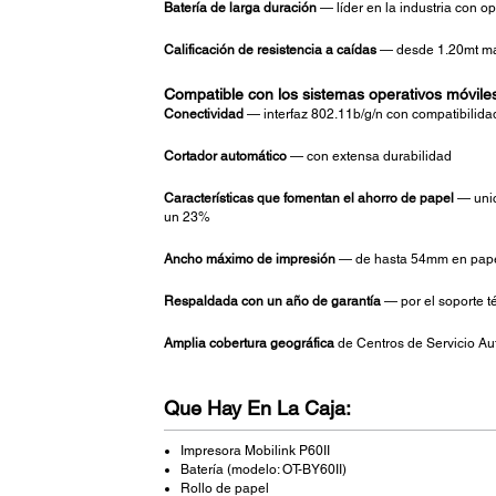
Batería de larga duración
— líder en la industria con o
Calificación de resistencia a caídas
— desde 1.20mt máx
Compatible con los sistemas operativos móvil
Conectividad
— interfaz 802.11b/g/n con compatibili
Cortador automático
— con extensa durabilidad
Características que fomentan el ahorro de papel
— unic
un 23%
Ancho máximo de impresión
— de hasta 54mm en pape
Respaldada con un año de garantía
— por el soporte 
Amplia cobertura geográfica
de Centros de Servicio Au
Que Hay En La Caja:
Impresora Mobilink P60II
Batería (modelo: OT-BY60II)
Rollo de papel