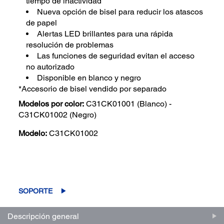
tiempo de inactividad
Nueva opción de bisel para reducir los atascos
de papel
Alertas LED brillantes para una rápida
resolución de problemas
Las funciones de seguridad evitan el acceso
no autorizado
Disponible en blanco y negro
*Accesorio de bisel vendido por separado
Modelos por color:
C31CK01001 (Blanco) -
C31CK01002 (Negro)
Modelo:
C31CK01002
(0)
Escriba una reseña
Sin
puntuación.
Enlace
SOPORTE
en
la
misma
Descripción general
página.