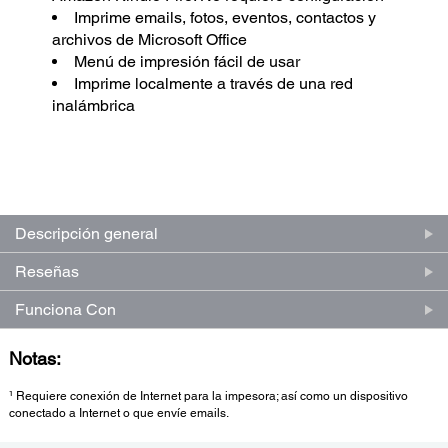
Imprime emails, fotos, eventos, contactos y
archivos de Microsoft Office
Menú de impresión fácil de usar
Imprime localmente a través de una red
inalámbrica
(0)
Escriba una reseña
Sin
puntuación.
Enlace
en
Descripción general
la
misma
Reseñas
página.
Funciona Con
Notas:
¹ Requiere conexión de Internet para la impesora; así como un dispositivo
conectado a Internet o que envíe emails.