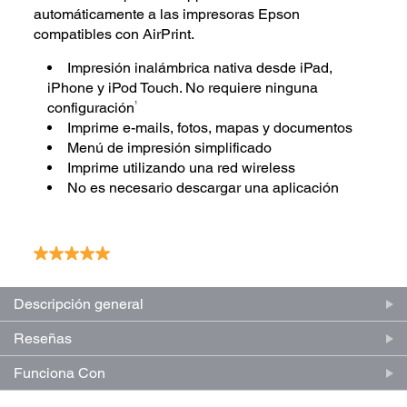
automáticamente a las impresoras Epson
compatibles con AirPrint.
Impresión inalámbrica nativa desde iPad,
iPhone y iPod Touch. No requiere ninguna
1
configuración
Imprime e-mails, fotos, mapas y documentos
Menú de impresión simplificado
Imprime utilizando una red wireless
No es necesario descargar una aplicación
5.0
(1)
Escriba una reseña
Lea
1
reseña.
Enlace
Descripción general
en
la
Reseñas
misma
página.
Funciona Con