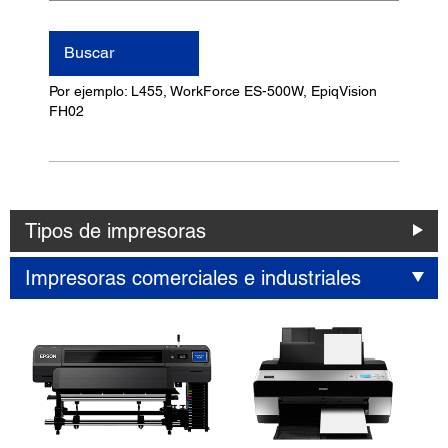
nombre
del
Buscar
producto
Por ejemplo: L455, WorkForce ES-500W, EpiqVision
FH02
Tipos de impresoras
Impresoras comerciales e industriales