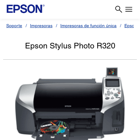
Soporte
Impresoras
Impresoras de función única
Epson S
Epson Stylus Photo R320