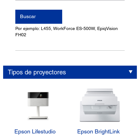
nombre
del
Buscar
producto
Por ejemplo: L455, WorkForce ES-500W, EpiqVision
FH02
Tipos de proyectores
Epson Lifestudio
Epson BrightLink