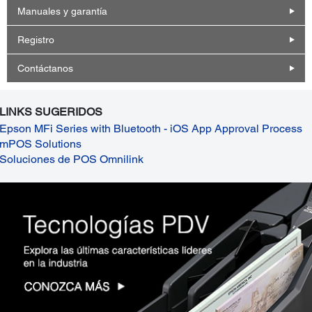
Manuales y garantía
Registro
Contáctanos
LINKS SUGERIDOS
Epson MFi Series with Bluetooth - iOS App Approval Process
mPOS Solutions
Soluciones de POS Omnilink