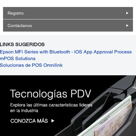
Registro
Contáctanos
LINKS SUGERIDOS
Epson MFi Series with Bluetooth - iOS App Approval Process
mPOS Solutions
Soluciones de POS Omnilink