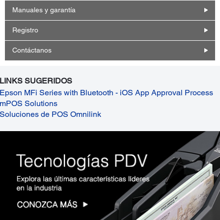
Manuales y garantía
Registro
Contáctanos
LINKS SUGERIDOS
Epson MFi Series with Bluetooth - iOS App Approval Process
mPOS Solutions
Soluciones de POS Omnilink