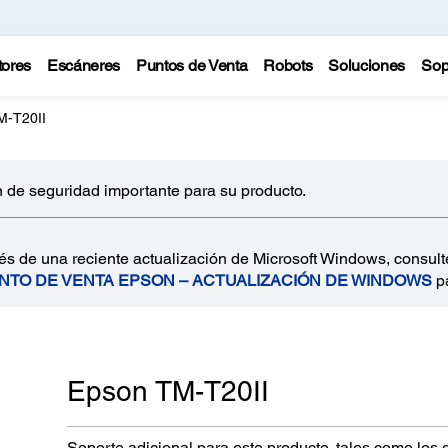
tores
Escáneres
Puntos de Venta
Robots
Soluciones
Sop
M-T20II
 de seguridad importante para su producto.
és de una reciente actualización de Microsoft Windows, consult
UNTO DE VENTA EPSON – ACTUALIZACIÓN DE WINDOWS
pa
Epson TM-T20II
Soporte adicional para este producto, tales como los 