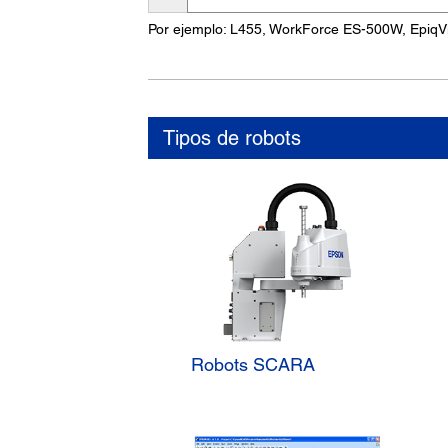
nombre
Por ejemplo: L455, WorkForce ES-500W, EpiqV
del
producto
Tipos de robots
Robots SCARA