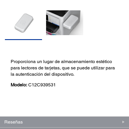
Proporciona un lugar de almacenamiento estético
para lectores de tarjetas, que se puede utilizar para
la autenticación del dispositivo.
Modelo:
C12C939531
(0)
Escriba una reseña
Sin
puntuación.
Enlace
en
Reseñas
la