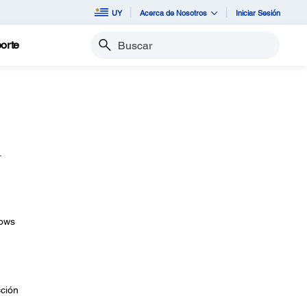
UY
Acerca de Nosotros
Iniciar Sesión
orte
Buscar
.
dows
cción