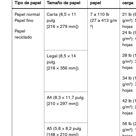
Tipo de papel
Tamaño de papel
papel
carga
Papel normal
Carta (8,5 × 11
7 a 110 lb
21 lb (
Papel fino
pulg.
(27 a 413 g/m
g/m²): 
[216 × 279 mm])
²)
hojas
Papel
24 lb (
reciclado
g/m²): 
hojas
28 lb (
Legal (8,5 × 14
g/m²): 
pulg.
hojas
[216 × 356 mm])
34 lb (
g/m²): 
hojas
A4 (8,3 × 11,7 pulg.
42 lb (
[210 × 297 mm])
g/m²): 
hojas
56 lb (
A5 (5,8 × 8,2 pulg.
g/m²): 
[148 × 210 mm])
hojas