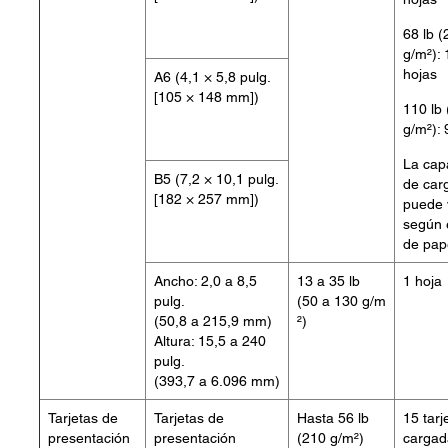
68 lb (
g/m²): 
hojas
A6 (4,1 × 5,8 pulg.
[105 × 148 mm])
110 lb
g/m²): 
La cap
B5 (7,2 × 10,1 pulg.
de car
[182 × 257 mm])
puede 
según e
de pap
Ancho: 2,0 a 8,5
13 a 35 lb
1 hoja
pulg.
(50 a 130 g/m
(50,8 a 215,9 mm)
²)
Altura: 15,5 a 240
pulg.
(393,7 a 6.096 mm)
Tarjetas de
Tarjetas de
Hasta 56 lb
15 tarj
presentación
presentación
(210 g/m²)
cargad