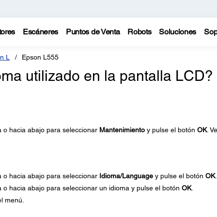
tores
Escáneres
Puntos de Venta
Robots
Soluciones
Sop
n L
Epson L555
ma utilizado en la pantalla LCD?
a o hacia abajo para seleccionar
Mantenimiento
y pulse el botón
OK
. V
a o hacia abajo para seleccionar
Idioma/Language
y pulse el botón
OK
.
a o hacia abajo para seleccionar un idioma y pulse el botón
OK
.
el menú.