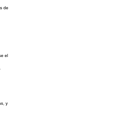
es de
se el
.
s, y