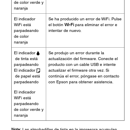
de color verde y
naranja
El indicador
Se ha producido un error de WiFi. Pulse
WiFi está
el botón
Wi-Fi
para eliminar el error e
parpadeando
intentar de nuevo.
de color
naranja
El indicador
Se produjo un error durante la
de tinta está
actualización del firmware. Conecte el
parpadeando
producto con un cable USB e intente
El indicador
actualizar el firmware otra vez. Si
de papel está
continúa el error, póngase en contacto
parpadeando
con Epson para obtener asistencia.
El indicador
WiFi está
parpadeando
de color verde y
naranja
Nota:
Las almohadillas de tinta en la impresora acumulan,