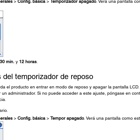
erales
>
Config. básica
>
Temporizador apagado
. Verá una pantalla c
30 min.
y
12 horas
.
 del temporizador de reposo
rda el producto en entrar en modo de reposo y apagar la pantalla LCD.
 un administrador. Si no puede acceder a este ajuste, póngase en con
cia.
ario.
erales
>
Config. básica
>
Tempor apagado
. Verá una pantalla como est