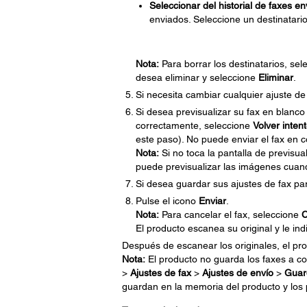
Seleccionar del historial de faxes e
enviados. Seleccione un destinatario 
Nota:
Para borrar los destinatarios, se
desea eliminar y seleccione
Eliminar
.
Si necesita cambiar cualquier ajuste de
Si desea previsualizar su fax en blanco
correctamente, seleccione
Volver inten
este paso). No puede enviar el fax en c
Nota:
Si no toca la pantalla de previsu
puede previsualizar las imágenes cuando
Si desea guardar sus ajustes de fax par
Pulse el icono
Enviar
.
Nota:
Para cancelar el fax, seleccione
C
El producto escanea su original y le in
Después de escanear los originales, el pro
Nota:
El producto no guarda los faxes a co
>
Ajustes de fax
>
Ajustes de envío
>
Guard
guardan en la memoria del producto y lo