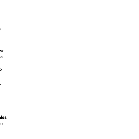
e
 ve
ta
o
.
ales
se