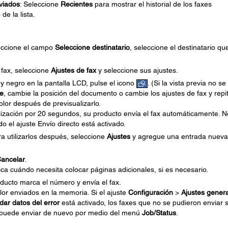
nviados
: Seleccione
Recientes
para mostrar el historial de los faxes
de la lista.
leccione el campo
Seleccione destinatario
, seleccione el destinatario qu
 fax, seleccione
Ajustes de fax
y seleccione sus ajustes.
 y negro en la pantalla LCD, pulse el icono
. (Si la vista previa no se
te
, cambie la posición del documento o cambie los ajustes de fax y repi
olor después de previsualizarlo.
alización por 20 segundos, su producto envía el fax automáticamente. N
 el ajuste Envío directo está activado.
a utilizarlos después, seleccione
Ajustes
y agregue una entrada nueva
ancelar
.
dica cuándo necesita colocar páginas adicionales, si es necesario.
ducto marca el número y envía el fax.
lor enviados en la memoria. Si el ajuste
Configuración
>
Ajustes gener
ar datos del error
está activado, los faxes que no se pudieron enviar 
s puede enviar de nuevo por medio del menú
Job/Status
.