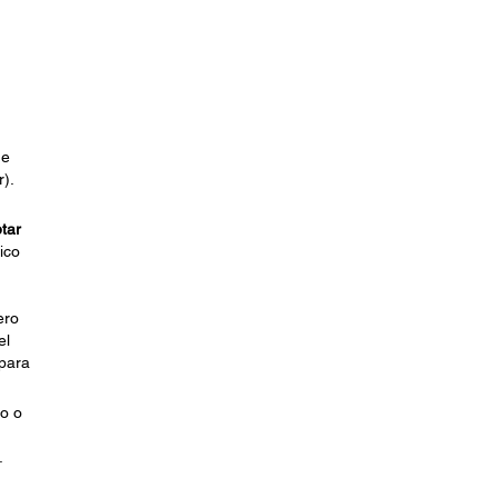
de
).
tar
ico
ero
el
para
no o
.