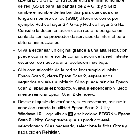
(2,4 GHz y 5 GHz). Si su router utiliza el mismo nombre
de red (SSID) para las bandas de 2,4 GHz y 5 GHz,
cambie el nombre de las bandas para que cada una
tenga un nombre de red (SSID) diferente, como, por
ejemplo, Red de hogar 2,4 GHz y Red de hogar 5 GHz.
Consulte la documentación de su router o póngase en
contacto con su proveedor de servicios de Internet para
obtener instrucciones.
Si va a escanear un original grande a una alta resolución,
puede ocurrir un error de comunicación de la red. Intente
escanear de nuevo a una resolución más baja.
Si la comunicación de la red se interrumpió al iniciar
Epson Scan 2, cierre Epson Scan 2, espere unos
segundos y vuelva a iniciarlo. Si no puede reiniciar Epson
Scan 2, apague el producto, vuelva a encenderlo y luego
intente reiniciar Epson Scan 2 de nuevo.
Revise el ajuste del escáner y, si es necesario, reinicie la
conexión usando la utilidad Epson Scan 2 Utility.
Windows 10
: Haga clic en
y seleccione
EPSON
>
Epson
Scan 2 Utility
. Compruebe que su producto esté
seleccionado. Si es necesario, seleccione la ficha
Otros
y
haga clic en
Reiniciar
.