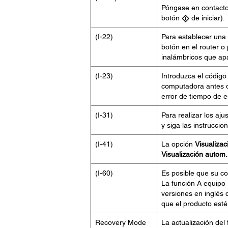
Póngase en contacto 
botón
de iniciar).
(I-22)
Para establecer una 
botón en el router o 
inalámbricos que apa
(I-23)
Introduzca el código
computadora antes d
error de tiempo de e
(I-31)
Para realizar los aj
y siga las instrucci
(I-41)
La opción
Visualizac
Visualización autom.
(I-60)
Es posible que su c
La función A equipo
versiones en inglés
que el producto est
Recovery Mode
La actualización del