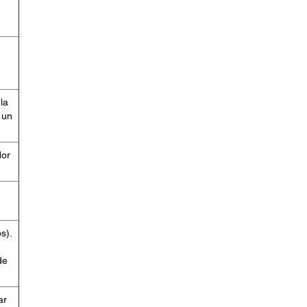
la
 un
dor
s).
de
ar