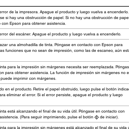
rror de la impresora. Apague el producto y luego vuelva a encenderlo.
vise si hay una obstrucción de papel. Si no hay una obstrucción de papel
 con Epson para obtener asistencia.
rror del escáner. Apague el producto y luego vuelva a encenderlo.
azar una almohadilla de tinta. Póngase en contacto con Epson para
 Las funciones que no sean de impresión, como las de escaneo, aún es
tinta para la impresión sin márgenes necesita ser reemplazada. Pónga
on para obtener asistencia. La función de impresión sin márgenes no e
n puede imprimir con márgenes.
do en el producto. Retire el papel obstruido, luego pulse el botón indic
ra eliminar el error. Si el error persiste, apague el producto y luego
inta está alcanzando el final de su vida útil. Póngase en contacto con
sistencia. (Para seguir imprimiendo, pulse el botón
de iniciar).
nta para la impresión sin márgenes está alcanzado el final de su vida út