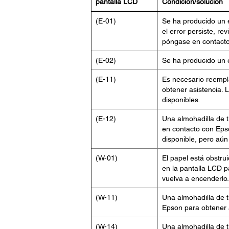
pantalla LCD
Condición/solución
(E-01)
Se ha producido un e
el error persiste, re
póngase en contacto
(E-02)
Se ha producido un e
(E-11)
Es necesario reempl
obtener asistencia.
disponibles.
(E-12)
Una almohadilla de 
en contacto con Eps
disponible, pero aú
(W-01)
El papel está obstrui
en la pantalla LCD pa
vuelva a encenderlo.
(W-11)
Una almohadilla de t
Epson para obtener a
(W-14)
Una almohadilla de ti