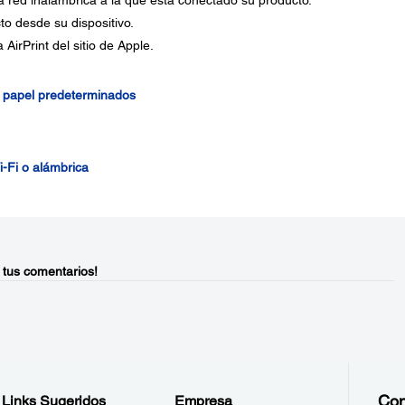
a red inalámbrica a la que está conectado su producto.
to desde su dispositivo.
AirPrint del sitio de Apple.
e papel predeterminados
-Fi o alámbrica
 tus comentarios!
Con
Links Sugeridos
Empresa