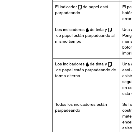
El indicador
de papel está
El pa
parpadeando
botó
error
Los indicadores
de tinta y
Una a
de papel están parpadeando al
Póng
mismo tiempo
mens
botó
impr
Los indicadores
de tinta y
Una a
de papel están parpadeando de
está 
forma alterna
asis
segui
en co
está 
Todos los indicadores están
Se ha
parpadeando
obstr
mater
encen
asist