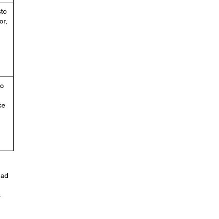
cto
or,
 o
ce
dad
s