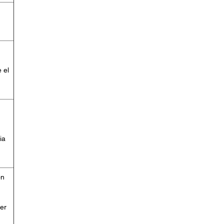
 el
ia
ón
er