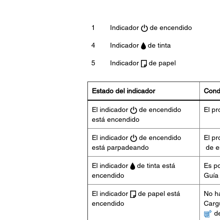
1
Indicador
de encendido
4
Indicador
de tinta
5
Indicador
de papel
Estado del indicador
Condi
El indicador
de encendido
El pr
está encendido
El indicador
de encendido
El pr
está parpadeando
de e
El indicador
de tinta está
Es po
encendido
Guía 
El indicador
de papel está
No ha
encendido
Cargu
de