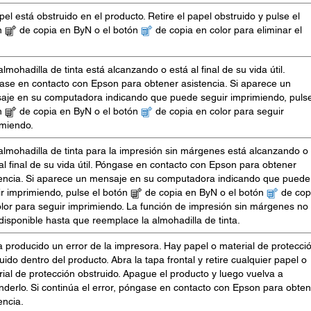
pel está obstruido en el producto. Retire el papel obstruido y pulse el
n
de copia en ByN o el botón
de copia en color para eliminar el
.
lmohadilla de tinta está alcanzando o está al final de su vida útil.
ase en contacto con Epson para obtener asistencia. Si aparece un
aje en su computadora indicando que puede seguir imprimiendo, pulse
n
de copia en ByN o el botón
de copia en color para seguir
imiendo.
lmohadilla de tinta para la impresión sin márgenes está alcanzando o
al final de su vida útil. Póngase en contacto con Epson para obtener
tencia. Si aparece un mensaje en su computadora indicando que puede
r imprimiendo, pulse el botón
de copia en ByN o el botón
de cop
lor para seguir imprimiendo. La función de impresión sin márgenes no
disponible hasta que reemplace la almohadilla de tinta.
 producido un error de la impresora. Hay papel o material de protecci
uido dentro del producto. Abra la tapa frontal y retire cualquier papel o
ial de protección obstruido. Apague el producto y luego vuelva a
derlo. Si continúa el error, póngase en contacto con Epson para obten
encia.